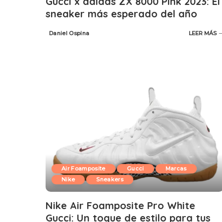
Gucci x adidas ZX 8000 Pink 2023: El
sneaker más esperado del año
Daniel Ospina
LEER MÁS
Posted
by
Air Foamposite
Gucci
Marcas
Nike
Sneakers
Nike Air Foamposite Pro White
Gucci: Un toque de estilo para tus