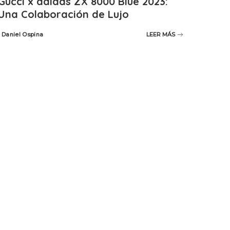
Gucci x adidas ZX 8000 Blue 2023:
Una Colaboración de Lujo
Daniel Ospina
LEER MÁS
Posted
by