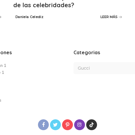
de las celebridades?
Daniela Celediz
LEER MÁS
Posted
by
iones
Categorias
an 1
e 1
s