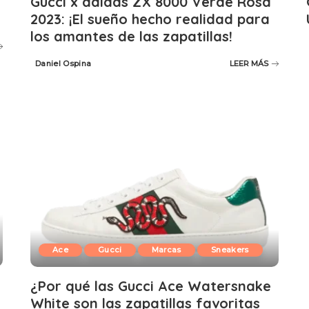
Gucci x adidas ZX 8000 Verde Rosa
2023: ¡El sueño hecho realidad para
los amantes de las zapatillas!
Daniel Ospina
LEER MÁS
Posted
by
Ace
Gucci
Marcas
Sneakers
¿Por qué las Gucci Ace Watersnake
White son las zapatillas favoritas