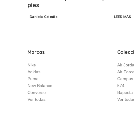
pies
Daniela Celediz
LEER MÁS
Posted
by
Marcas
Colecc
Nike
Air Jord
Adidas
Air Forc
Puma
Campus
New Balance
574
Converse
Bapesta
Ver todas
Ver toda