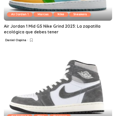
Air Jordan 1
Marcas
Nike
Sneakers
Air Jordan 1 Mid GS Nike Grind 2023: La zapatilla
ecológica que debes tener
Daniel Ospina
Posted
by