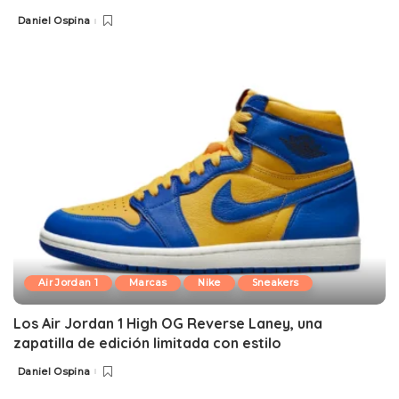
Daniel Ospina
Posted
by
Air Jordan 1
Marcas
Nike
Sneakers
Los Air Jordan 1 High OG Reverse Laney, una
zapatilla de edición limitada con estilo
Daniel Ospina
Posted
by