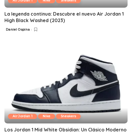
Air Jordan 1
Nike
Sneakers
La leyenda continua: Descubre el nuevo Air Jordan 1
High Black Washed (2023)
Daniel Ospina
Posted
by
Air Jordan 1
Nike
Sneakers
Los Jordan 1 Mid White Obsidian: Un Clásico Moderno