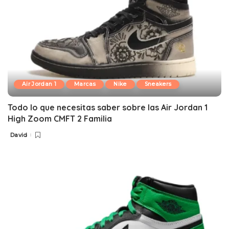
Air Jordan 1
Marcas
Nike
Sneakers
Todo lo que necesitas saber sobre las Air Jordan 1
High Zoom CMFT 2 Familia
David
Posted
by