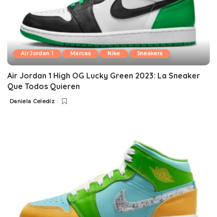
Air Jordan 1
Marcas
Nike
Sneakers
Air Jordan 1 High OG Lucky Green 2023: La Sneaker
Que Todos Quieren
Daniela Celediz
Posted
by