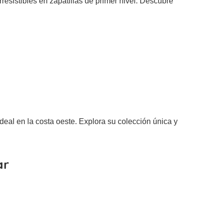
irresistibles en zapatillas de primer nivel. Descubre
eal en la costa oeste. Explora su colección única y
ar