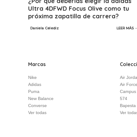
¿Por qué deberías elegir la adidas
Ultra 4DFWD Focus Olive como tu
próxima zapatilla de carrera?
Daniela Celediz
LEER MÁS
Posted
by
Marcas
Colecc
Nike
Air Jord
Adidas
Air Forc
Puma
Campus
New Balance
574
Converse
Bapesta
Ver todas
Ver toda