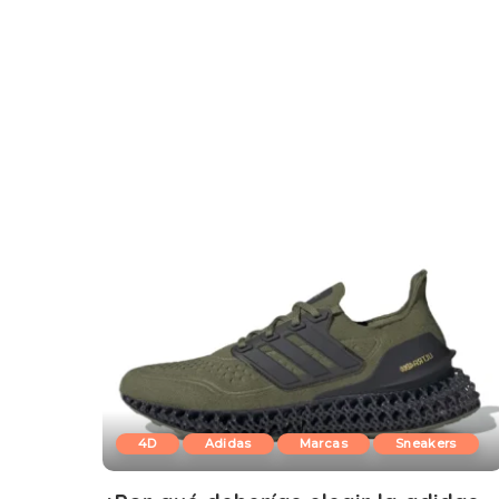
4D
Adidas
Marcas
Sneakers