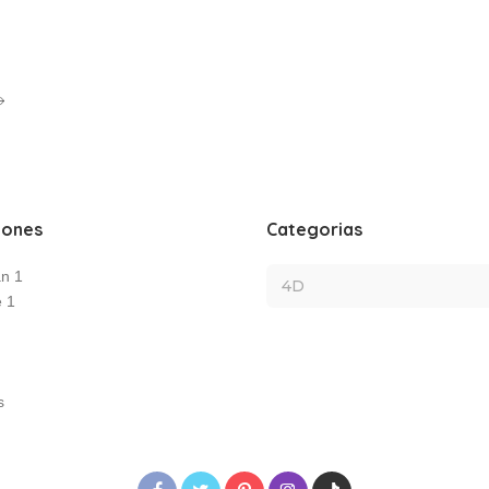
iones
Categorias
an 1
e 1
s