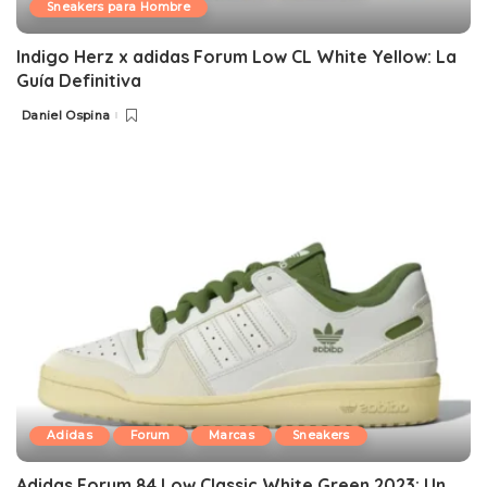
Sneakers para Hombre
Indigo Herz x adidas Forum Low CL White Yellow: La
Guía Definitiva
Daniel Ospina
Posted
by
Adidas
Forum
Marcas
Sneakers
Adidas Forum 84 Low Classic White Green 2023: Un