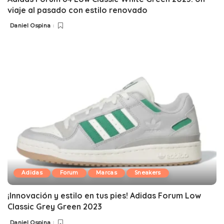
viaje al pasado con estilo renovado
Daniel Ospina
Posted
by
Adidas
Forum
Marcas
Sneakers
¡Innovación y estilo en tus pies! Adidas Forum Low
Classic Grey Green 2023
Daniel Ospina