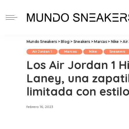
Mundo Sneakers
>
Blog
>
Sneakers
>
Marcas
>
Nike
>
Air
Air Jordan 1
Marcas
Nike
Sneakers
Los Air Jordan 1 
Laney, una zapatil
limitada con estil
febrero 16, 2023