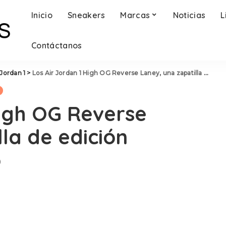
Inicio
Sneakers
Marcas
Noticias
L
Contáctanos
 Jordan 1
>
Los Air Jordan 1 High OG Reverse Laney, una zapatilla de edición limitada con estilo
High OG Reverse
la de edición
o