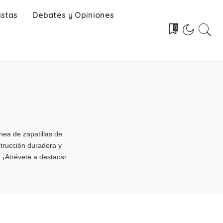
istas
Debates y Opiniones
0
nea de zapatillas de
strucción duradera y
 ¡Atrévete a destacar