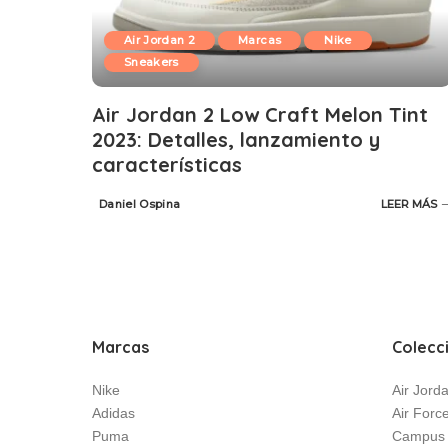
Air Jordan 2
Marcas
Nike
Sneakers
Air Jordan 2 Low Craft Melon Tint
2023: Detalles, lanzamiento y
características
Daniel Ospina
LEER MÁS
Posted
by
Marcas
Colecc
Nike
Air Jord
Adidas
Air Forc
Puma
Campus