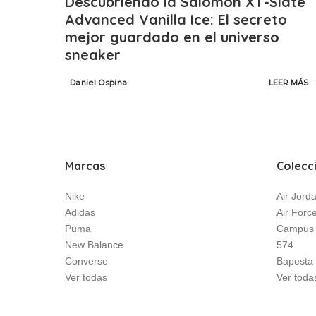
Descubriendo la Salomon XT-Slate
Advanced Vanilla Ice: El secreto
mejor guardado en el universo
sneaker
Daniel Ospina
LEER MÁS
Posted
by
Marcas
Colecc
Nike
Air Jord
Adidas
Air Forc
Puma
Campus
New Balance
574
Converse
Bapesta
Ver todas
Ver toda