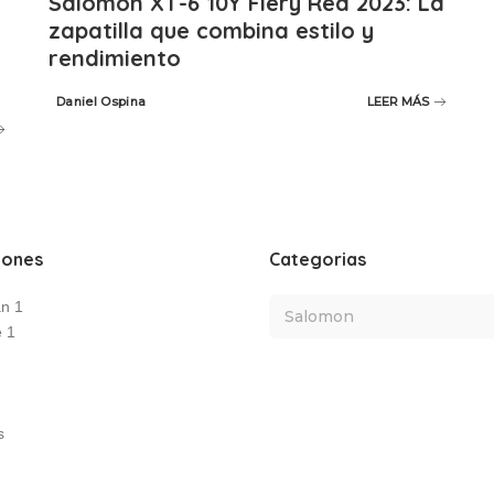
Salomon XT-6 10Y Fiery Red 2023: La
zapatilla que combina estilo y
rendimiento
Daniel Ospina
LEER MÁS
Posted
by
iones
Categorias
an 1
e 1
s