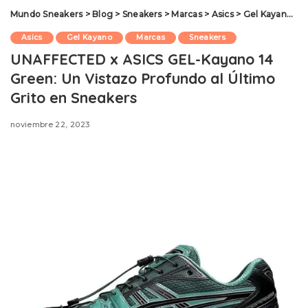
Mundo Sneakers
>
Blog
>
Sneakers
>
Marcas
>
Asics
>
Gel Kayano
>
U
Asics
Gel Kayano
Marcas
Sneakers
UNAFFECTED x ASICS GEL-Kayano 14
Green: Un Vistazo Profundo al Último
Grito en Sneakers
noviembre 22, 2023