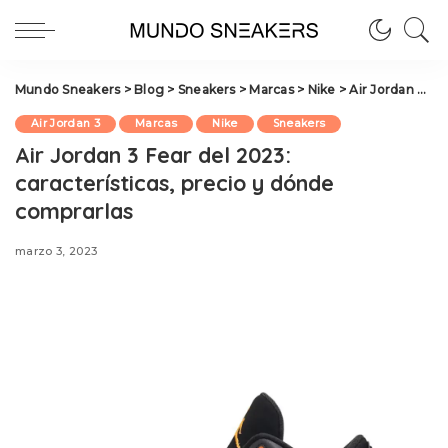
Mundo Sneakers
>
Blog
>
Sneakers
>
Marcas
>
Nike
>
Air Jordan 3
>
A
Air Jordan 3
Marcas
Nike
Sneakers
Air Jordan 3 Fear del 2023:
características, precio y dónde
comprarlas
marzo 3, 2023