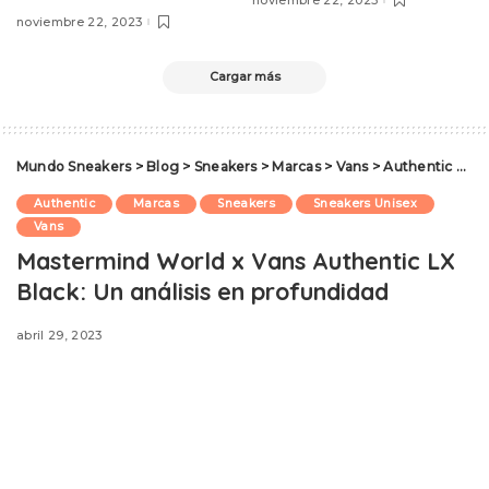
noviembre 22, 2023
Cargar más
Mundo Sneakers
>
Blog
>
Sneakers
>
Marcas
>
Vans
>
Authentic
>
Mas
Authentic
Marcas
Sneakers
Sneakers Unisex
Vans
Mastermind World x Vans Authentic LX
Black: Un análisis en profundidad
abril 29, 2023