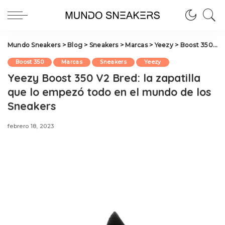
Mundo Sneakers
>
Blog
>
Sneakers
>
Marcas
>
Yeezy
>
Boost 350
>
Y
Boost 350
Marcas
Sneakers
Yeezy
Yeezy Boost 350 V2 Bred: la zapatilla
que lo empezó todo en el mundo de los
Sneakers
febrero 18, 2023