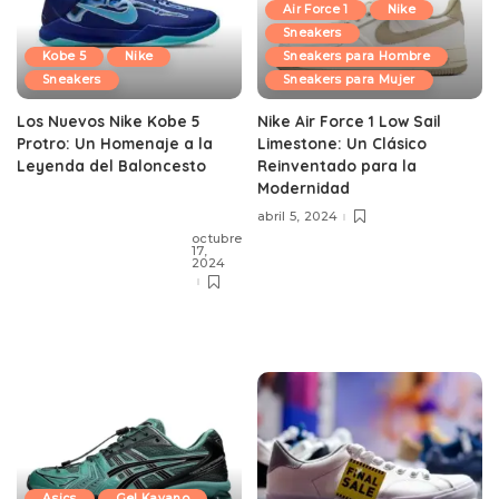
Air Force 1
Nike
Sneakers
Sneakers para Hombre
Kobe 5
Nike
Sneakers para Mujer
Sneakers
Nike Air Force 1 Low Sail
Los Nuevos Nike Kobe 5
Limestone: Un Clásico
Protro: Un Homenaje a la
Reinventado para la
Leyenda del Baloncesto
Modernidad
abril 5, 2024
octubre
17,
2024
Asics
Gel Kayano