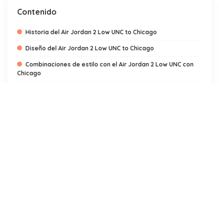
Contenido
Historia del Air Jordan 2 Low UNC to Chicago
Diseño del Air Jordan 2 Low UNC to Chicago
Combinaciones de estilo con el Air Jordan 2 Low UNC con
Chicago
Cuidado del Air Jordan 2 Low UNC to Chicago
Conclusión
Air Jordan 2 Low UNC to Chicago: Una mezcla perfecta entre lo
clásico y lo moderno
Las Air Jordan 2 Low UNC to Chicago son una de las zapatillas
más destacadas de la colección de sneakers de la marca Jordan.
Su diseño único y la mezcla de colores la convierten en una
opción perfecta para los amantes de las zapatillas que buscan