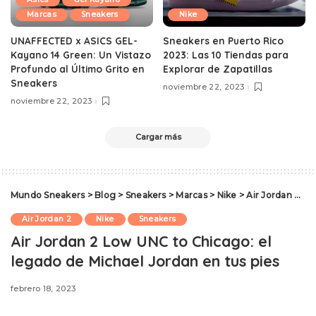
Marcas
Sneakers
Nike
UNAFFECTED x ASICS GEL-
Sneakers en Puerto Rico
Kayano 14 Green: Un Vistazo
2023: Las 10 Tiendas para
Profundo al Último Grito en
Explorar de Zapatillas
Sneakers
noviembre 22, 2023
noviembre 22, 2023
Cargar más
Mundo Sneakers
>
Blog
>
Sneakers
>
Marcas
>
Nike
>
Air Jordan 2
>
A
Air Jordan 2
Nike
Sneakers
Air Jordan 2 Low UNC to Chicago: el
legado de Michael Jordan en tus pies
febrero 18, 2023