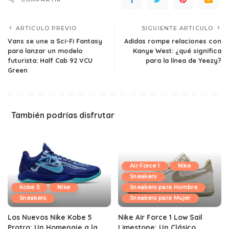
ARTICULO PREVIO
SIGUIENTE ARTICULO
Vans se une a Sci-Fi Fantasy
Adidas rompe relaciones con
para lanzar un modelo
Kanye West: ¿qué significa
futurista: Half Cab 92 VCU
para la línea de Yeezy?
Green
También podrías disfrutar
Air Force 1
Nike
Sneakers
Sneakers para Hombre
Kobe 5
Nike
Sneakers para Mujer
Sneakers
Nike Air Force 1 Low Sail
Los Nuevos Nike Kobe 5
Limestone: Un Clásico
Protro: Un Homenaje a la