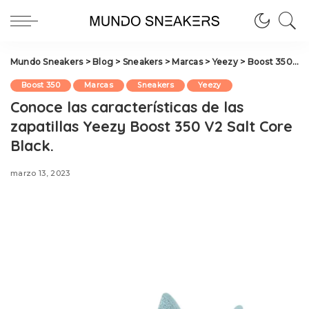
Mundo Sneakers
>
Blog
>
Sneakers
>
Marcas
>
Yeezy
>
Boost 350
>
C
Boost 350
Marcas
Sneakers
Yeezy
Conoce las características de las
zapatillas Yeezy Boost 350 V2 Salt Core
Black.
marzo 13, 2023