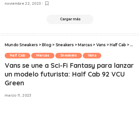
noviembre 22, 2023
Cargar más
Mundo Sneakers
>
Blog
>
Sneakers
>
Marcas
>
Vans
>
Half Cab
>
Vans 
Half Cab
Marcas
Sneakers
Vans
Vans se une a Sci-Fi Fantasy para lanzar
un modelo futurista: Half Cab 92 VCU
Green
marzo 11, 2023